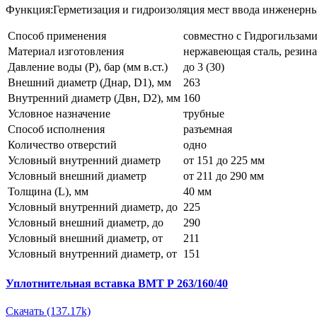
Функция:Герметизация и гидроизоляция мест ввода инженерны
Способ применения
совместно с Гидрогильзами
Материал изготовления
нержавеющая сталь, резина
Давление воды (P), бар (мм в.ст.)
до 3 (30)
Внешний диаметр (Днар, D1), мм
263
Внутренний диаметр (Двн, D2), мм
160
Условное назначение
трубные
Способ исполнения
разъемная
Количество отверстий
одно
Условный внутренний диаметр
от 151 до 225 мм
Условный внешний диаметр
от 211 до 290 мм
Толщина (L), мм
40 мм
Условный внутренний диаметр, до
225
Условный внешний диаметр, до
290
Условный внешний диаметр, от
211
Условный внутренний диаметр, от
151
Уплотнительная вставка ВМТ Р 263/160/40
Скачать (137.17k)