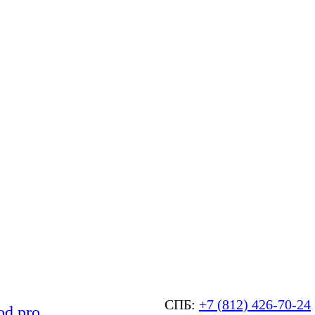
СПБ:
+7 (812) 426-70-24
od.pro