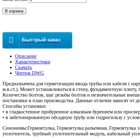
В корзину
Быстрый заказ
Описание
Характеристики
Скачать
Чертеж DWG
Предназначена для герметизации ввода трубы или кабеля с нар
м.в.ст.). Может устанавливаться в стену, фундаментную плиту,
Количество болтов, шаг резьбы болтов и незначительные внеш
постановки в план производства. Данные отличия зависят от ди
Способы установки:
• в гладкостенное пробуренное алмазным бурением или просве
• в забетонированную обсадную трубу или гидрогильзу с усл
Синонимы:Гермовтулка, Гермовтулка разъемная, Гермовтулка э
уплотнитель, трубный уплотнительный модуль, кабельный упло