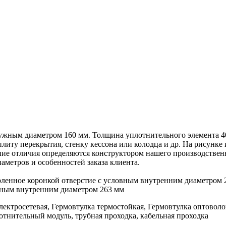
ужным диаметром 160 мм. Толщина уплотнительного элемента 40 
 плиту перекрытия, стенку кессона или колодца и др. На рисунке
ние отличия определяются конструктором нашего производственн
аметров и особенностей заказа клиента.
рленное коронкой отверстие с условным внутренним диаметром 
овным внутренним диаметром 263 мм
лектросетевая, Гермовтулка термостойкая, Гермовтулка оптоволо
тнительный модуль, трубная проходка, кабельная проходка