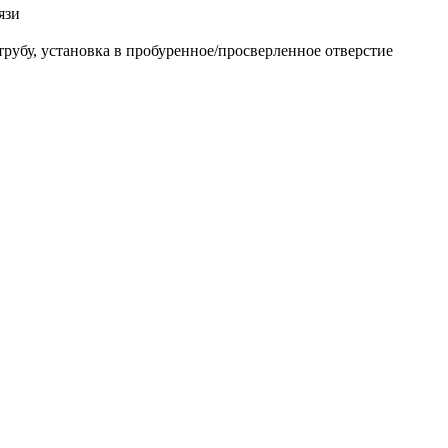
язи
рубу, установка в пробуренное/просверленное отверстие