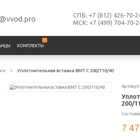
СПБ:
+7 (812) 426-70-2
s@vvod.pro
МСК:
+7 (499) 704-70-2
!!
АНЦЫ
КОМПЛЕКТЫ
лки
>
Уплотнительная вставка ВМТ С 200/110/40
Артикул
Уплот
200/1
Состоян
7 47