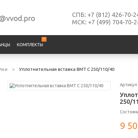
СПБ:
+7 (812) 426-70-2
s@vvod.pro
МСК:
+7 (499) 704-70-2
!!
АНЦЫ
КОМПЛЕКТЫ
лки
>
Уплотнительная вставка ВМТ С 250/110/40
Артикул
Уплот
250/1
Состоян
9 50