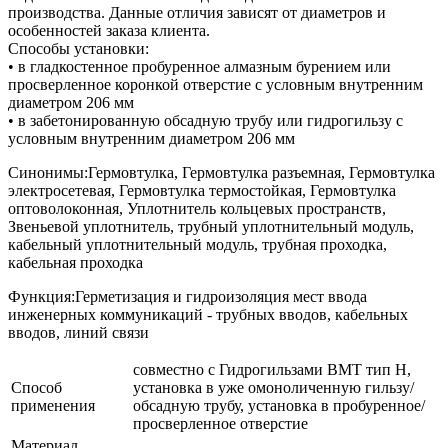
производства. Данные отличия зависят от диаметров и
особенностей заказа клиента.
Способы установки:
• в гладкостенное пробуренное алмазным бурением или
просверленное коронкой отверстие с условным внутренним
диаметром 206 мм
• в забетонированную обсадную трубу или гидрогильзу с
условным внутренним диаметром 206 мм
Синонимы:Гермовтулка, Гермовтулка разъемная, Гермовтулка
электросетевая, Гермовтулка термостойкая, Гермовтулка
оптоволоконная, Уплотнитель кольцевых пространств,
Звеньевой уплотнитель, трубный уплотнительный модуль,
кабельный уплотнительный модуль, трубная проходка,
кабельная проходка
Функция:Герметизация и гидроизоляция мест ввода
инженерных коммуникаций - трубных вводов, кабельных
вводов, линий связи
совместно с Гидрогильзами ВМТ тип Н,
Способ
установка в уже омоноличенную гильзу/
применения
обсадную трубу, установка в пробуренное/
просверленное отверстие
Материал